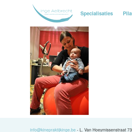
Home
Specialisaties
Pil
info@kinepraktijkinge.be
- L. Van Hoeymissenstraat 7